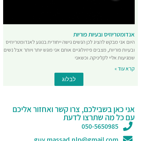
אנדומטריוזיס ובעיות פוריות
היום אני מבקש להציג לכן הנשים גישה ייחודית בנוגע לאנדומטריוזיס
ובעיות פוריות, מצבים פיזיולוגיים אותם אני פוגש יותר ויותר אצל נשים
שמגיעות אליי לקליניקה. וכשאני
קרא עוד »
לבלוג
אני כאן בשבילכם, צרו קשר ואחזור אליכם
עם כל מה שתרצו לדעת
050-5650985
guy.massad.nlp@gmail.com