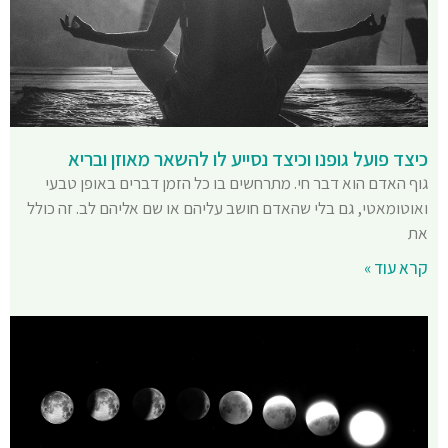
כיצד פועל גופנו וכיצד נסייע לו להשאר מאוזן ובריא
גוף האדם הוא דבר חי. מתרחשים בו כל הזמן דברים באופן טבעי
ואוטומאטי, גם בלי שהאדם חושב עליהם או שם אליהם לב. זה כולל
את
קרא עוד »