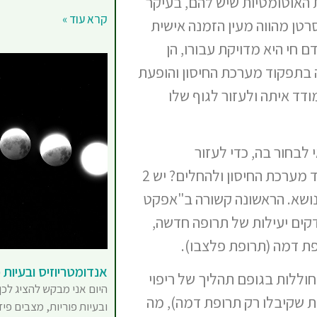
 האוטומטיות שיש להם, בעיקר
קרא עוד »
רטן מהווה מעין הזמנה אישית
חי היא מדויקת עבורו, הן
 בתפקוד מערכת החיסון והופעת
דד איתה ולעזור לגוף שלו
 לבחור בה, כדי לעזור
בהתמודדויות השונות ואפילו לשפר את תפקוד מערכת החיסון ולהחלים? יש 2
הנושא. הראשונה קשורה ב"אפקט
קים יעילות של תרופה חדשה,
ת דמה (תרופת פלצבו).
אנדומטריוזיס ובעיות פ
לות בגופם תהליך של ריפוי
היום אני מבקש להציג לכן
ת שקיבלו רק תרופת דמה), מה
ובעיות פוריות, מצבים פיזי