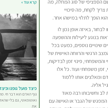
ם הספציפי של סוג המחלה, מה
קרא עוד »
 צריך לקחת, מה סיכויי
וא הופך לתלוי במישהו אחר.
בחור, באיזה אופן נכון לו
אות בנוגע ליעילות וההשפעה
ם שינויים נוספים, כמעט בכל
מצב הרגשי והרווחה האישית של
 והמשפחתי, פינוי זמן לבדיקות,
 זמן משפחתי ועוד. כל אלו
ם ומאלצים אותו ללמוד
יל אליה.
כיצד פועל גופנו וכיצד
 לב וחשיבותו רבה מאוד
גוף האדם הוא דבר חי. מת
 המפגש של הגבר או האישה עם
ואוטומאטי, גם בלי שהאד
את