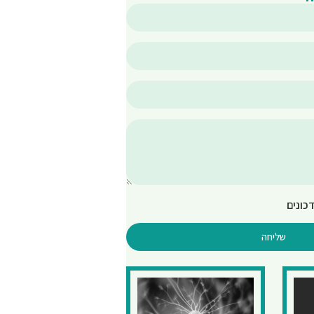
כונים
שליחה