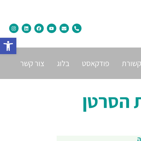
פתח
שורת
פודקאסט
בלוג
צור קשר
 הסרטן
ה